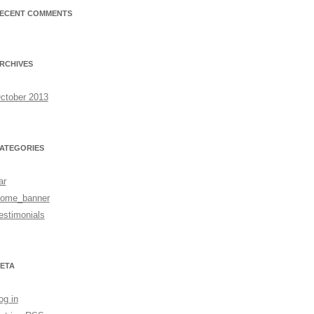
ECENT COMMENTS
RCHIVES
ctober 2013
ATEGORIES
ar
ome_banner
estimonials
ETA
og in