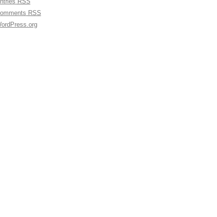
ntries
RSS
omments
RSS
ordPress.org