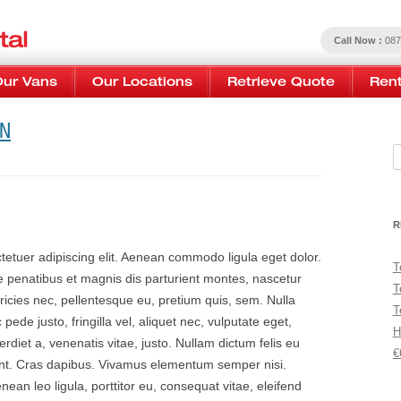
Call Now :
087
Skip to content
Our Vans
Our Locations
Retrieve Quote
Rent
N
S
R
tetuer adipiscing elit. Aenean commodo ligula eget dolor.
T
penatibus et magnis dis parturient montes, nascetur
T
tricies nec, pellentesque eu, pretium quis, sem. Nulla
T
de justo, fringilla vel, aliquet nec, vulputate eget,
H
erdiet a, venenatis vitae, justo. Nullam dictum felis eu
€
dunt. Cras dapibus. Vivamus elementum semper nisi.
nean leo ligula, porttitor eu, consequat vitae, eleifend