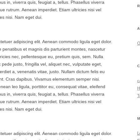
s in, viverra quis, feugiat a, tellus. Phasellus viverra
R
ue rutrum. Aenean imperdiet. Etiam ultricies nisi vel
es nisi. Nam eget dui.
A
tetuer adipiscing elit. Aenean commodo ligula eget dolor.
O
penatibus et magnis dis parturient montes, nascetur
tricies nec, pellentesque eu, pretium quis, sem. Nulla
de justo, fringilla vel, aliquet nec, vulputate eget,
C
erdiet a, venenatis vitae, justo. Nullam dictum felis eu
dunt. Cras dapibus. Vivamus elementum semper nisi.
c
nean leo ligula, porttitor eu, consequat vitae, eleifend
H
s in, viverra quis, feugiat a, tellus. Phasellus viverra
T
ue rutrum. Aenean imperdiet. Etiam ultricies nisi vel
es nisi. Nam eget dui.
M
tetuer adipiscing elit. Aenean commodo ligula eget dolor.
L