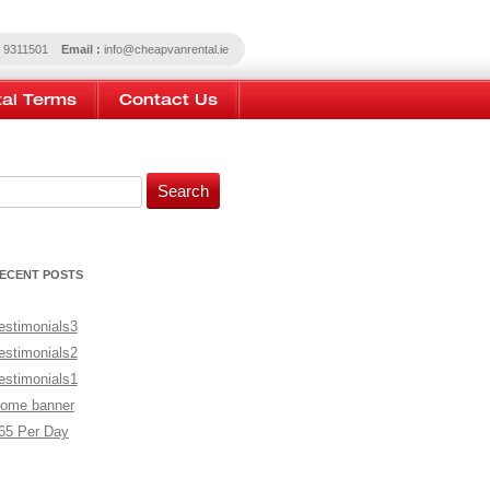
 9311501
Email :
info@cheapvanrental.ie
al Terms
Contact Us
earch for:
ECENT POSTS
estimonials3
estimonials2
estimonials1
ome banner
65 Per Day